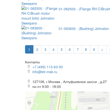
01-082500 - (Flange RH C/Brush
01-083600 - (Bushing) Johnsto
1
2
3
4
5
6
7
8
9
>
Контакты
+7 (499) 113-63-50
info@etr-msk.ru
127106, г.Москва , Алтуфьевское шоссе , д.27
пн-пт 9:00 - 18:00