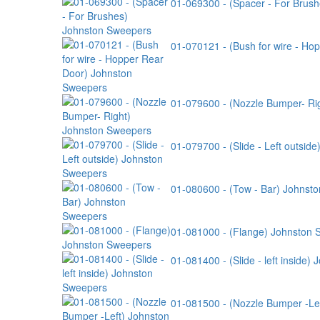
01-069300 - (Spacer - For Brus
01-070121 - (Bush for wire - H
01-079600 - (Nozzle Bumper- Ri
01-079700 - (Slide - Left outsid
01-080600 - (Tow - Bar) Johnst
01-081000 - (Flange) Johnston
01-081400 - (Slide - left inside
01-081500 - (Nozzle Bumper -Le