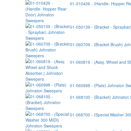
01-010426 - (Handle- Hopper R
01-050139 - (Bracket - Sprayba
01-060709 - (Bracket Brush) Jo
01-060819 - (Assy, Wheel and S
01-060998 - (Plate) Johnston S
01-068100 - (Bracket) Johnston
01-068700 - (Special Washer 30